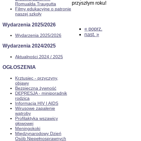
przyszłym roku!
Romualda Traugutta
Filmy edukacyjne o patronie
naszej szkoły
Wydarzenia 2025/2026
« poprz.
nast. »
Wydarzenia 2025/2026
Wydarzenia 2024/2025
Aktualności 2024 / 2025
OGŁOSZENIA
Krztusiec - przyczyny,
objawy
Bezpieczna żywność
DEPRESJA - miniporadnik
rodzica
Informacja HIV I AIDS
Wirusowe zapalenie
wątroby
Profilaktyka wszawicy
głowowej
Meningokoki
Międzynarodowy Dzień
Osób Niepełnosprawnych