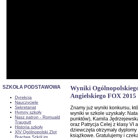
SZKOŁA PODSTAWOWA
Wyniki Ogólnopolskieg
Angielskiego FOX 2015
Dyrekcja
Nauczyciele
Sekretariat
Znamy już wyniki konkursu, któ
Hymny szkoły
wyniki w szkole uzyskały: Nata
Nasz patron - Romuald
punktów), Kamila Jędrzejewska 
Traugutt
oraz Patrycja Celej z klasy VI 
Historia szkoły
dziewczęta otrzymały dyplomy
XIV Ogólnopolski Zlot
książkowe. Gratulujemy i czek
Bractwa Szkół im.